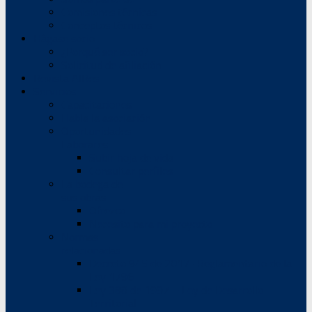
Comisiones técnicas
Conceptos técnicos
Hágase socio
¿Porqué ser socio?
Solicitud de afiliación
Revista AIRes
Servicios
Capacitaciones
Habla la asociación
Oportunidades
Laborares
Subir hoja de vida
Consultar perfiles
La bodega de
sus obras
Ofrezco
Necesito para mi proyecto
Normas
relacionadas
Decreto 945 de 2017 -Reglamentario de la
Ley 1796
Ley 388 de 1997 – Ley de Desarrollo
Territorial