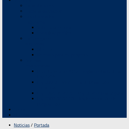
Servicios
Capacitaciones
Habla la asociación
Oportunidades
Laborares
Subir hoja de vida
Consultar perfiles
La bodega de
sus obras
Ofrezco
Necesito para mi proyecto
Normas
relacionadas
Decreto 945 de 2017 -Reglamentario de la
Ley 1796
Ley 388 de 1997 – Ley de Desarrollo
Territorial
Ley 1796 de 2016 – Ley de Vivienda Segura
Ley 1882 09.01.18 – Implementación de
Pliegos Tipo
Contacto
Noticias
Noticias
/
Portada