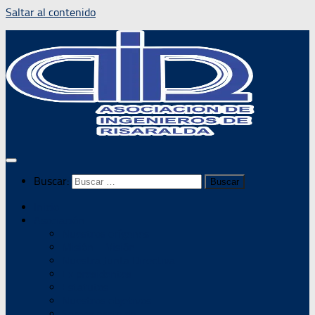
Saltar al contenido
Buscar:
Inicio
Asociación
Nuestros orígenes
Misión – Visión
Nuestra Junta Directiva
Ex presidentes
Estatutos
Nuestros objetivos
Somos parte de