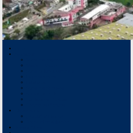
Inicio
Asociación
Nuestros orígenes
Misión – Visión
Nuestra Junta Directiva
Ex presidentes
Estatutos
Nuestros objetivos
Somos parte de
Comisiones técnicas
Conceptos técnicos
Hágase socio
¿Porqué ser socio?
Solicitud de afiliación
Revista AIRes