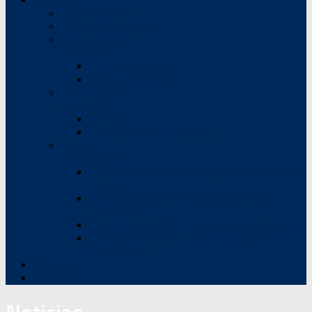
Servicios
Capacitaciones
Habla la asociación
Oportunidades
Laborares
Subir hoja de vida
Consultar perfiles
La bodega de
sus obras
Ofrezco
Necesito para mi proyecto
Normas
relacionadas
Decreto 945 de 2017 -Reglamentario de la
Ley 1796
Ley 388 de 1997 – Ley de Desarrollo
Territorial
Ley 1796 de 2016 – Ley de Vivienda Segura
Ley 1882 09.01.18 – Implementación de
Pliegos Tipo
Contacto
Noticias