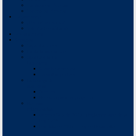
Comisiones técnicas
Conceptos técnicos
Hágase socio
¿Porqué ser socio?
Solicitud de afiliación
Revista AIRes
Servicios
Capacitaciones
Habla la asociación
Oportunidades
Laborares
Subir hoja de vida
Consultar perfiles
La bodega de
sus obras
Ofrezco
Necesito para mi proyecto
Normas
relacionadas
Decreto 945 de 2017 -Reglamentario de la
Ley 1796
Ley 388 de 1997 – Ley de Desarrollo
Territorial