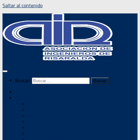
Saltar al contenido
Buscar:
Inicio
Asociación
Nuestros orígenes
Misión – Visión
Nuestra Junta Directiva
Ex presidentes
Estatutos
Nuestros objetivos
Somos parte de