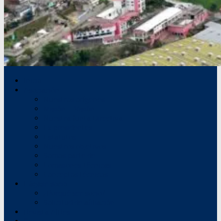
Inicio
Asociación
Nuestros orígenes
Misión – Visión
Nuestra Junta Directiva
Ex presidentes
Estatutos
Nuestros objetivos
Somos parte de
Comisiones técnicas
Conceptos técnicos
Hágase socio
¿Porqué ser socio?
Solicitud de afiliación
Revista AIRes